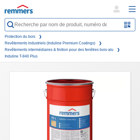
open
ope
search
mai
QR-
form
nav
Code
Protection du bois
Revêtements industriels (Induline Premium Coatings)
oder
Revêtements intermédiaires & finition pour des fenêtres bois-alu
Barc
Induline T-840 Plus
scan