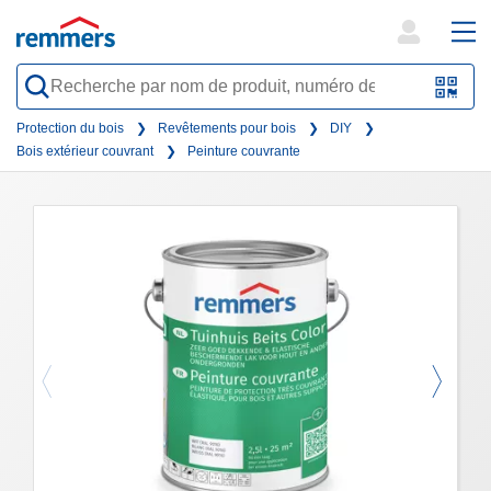
open
ope
search
mai
QR-
form
nav
Code
Protection du bois
Revêtements pour bois
DIY
Bois extérieur couvrant
Peinture couvrante
oder
Barc
scan