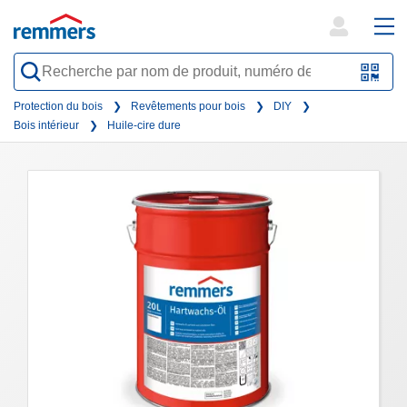
open
ope
search
mai
QR-
form
nav
Code
Protection du bois
Revêtements pour bois
DIY
Bois intérieur
Huile-cire dure
oder
Barc
scan