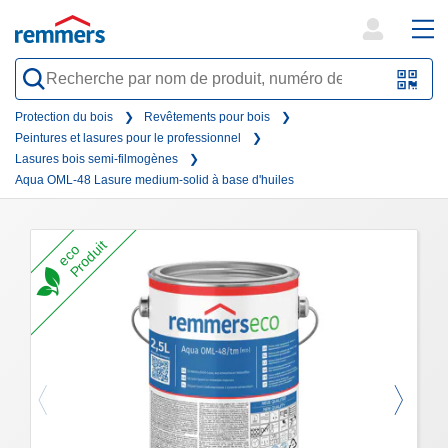
open
ope
search
mai
QR-
form
nav
Code
Protection du bois
Revêtements pour bois
Peintures et lasures pour le professionnel
oder
Lasures bois semi-filmogènes
Barc
Aqua OML-48 Lasure medium-solid à base d'huiles
scan
Produit
eco