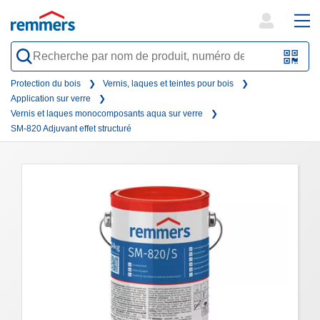
open
ope
search
mai
QR-
form
nav
Code
Protection du bois
Vernis, laques et teintes pour bois
Application sur verre
oder
Vernis et laques monocomposants aqua sur verre
Barc
SM-820 Adjuvant effet structuré
scan