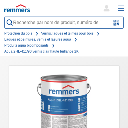
open
ope
search
mai
QR-
form
nav
Code
Protection du bois
Vernis, laques et teintes pour bois
Laques et peintures, vernis et lasures aqua
oder
Produits aqua bicomposants
Barc
Aqua 2HL-411/90 vernis clair haute brillance 2K
scan