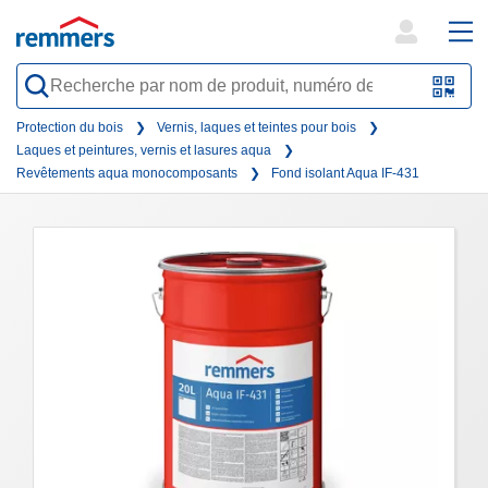
open
ope
search
mai
QR-
form
nav
Code
Protection du bois
Vernis, laques et teintes pour bois
Laques et peintures, vernis et lasures aqua
oder
Revêtements aqua monocomposants
Fond isolant Aqua IF-431
Barc
scan