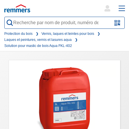
open
ope
search
mai
QR-
form
nav
Code
Protection du bois
Vernis, laques et teintes pour bois
Laques et peintures, vernis et lasures aqua
oder
Solution pour mastic de bois Aqua FKL-402
Barc
scan