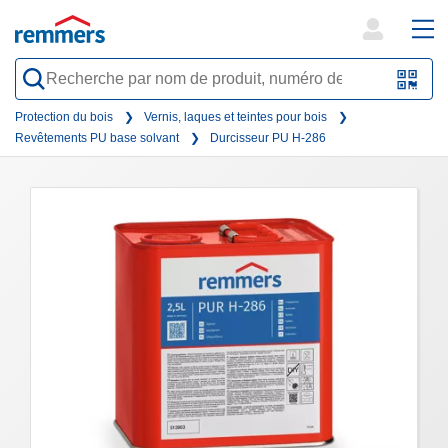
open
ope
search
mai
QR-
form
nav
Code
Protection du bois
Vernis, laques et teintes pour bois
Revêtements PU base solvant
Durcisseur PU H-286
oder
Barc
scan