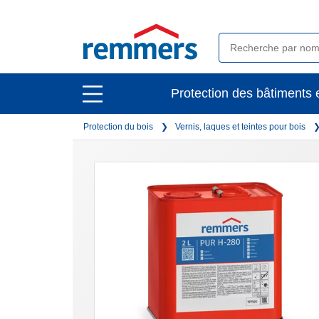
open
Protection des bâtiments e
open
main
main
navigation
Protection du bois
Vernis, laques et teintes pour bois
navigation