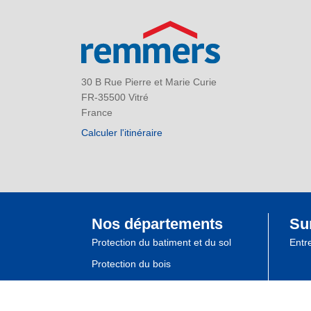
30 B Rue Pierre et Marie Curie
FR-35500 Vitré
France
Calculer l'itinéraire
Nos départements
Su
Protection du batiment et du sol
Entr
Protection du bois
Laques industrielles