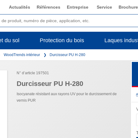
Actualités
Références
Entreprise
Service
Brochure
t du sol
Protection du bois
Laques indust
WoodTrends intérieur
Durcisseur PU H-280
N° d’article 197501
Durcisseur PU H-280
Isocyanate résistant aux rayons UV pour le durcissement de
vernis PUR
T