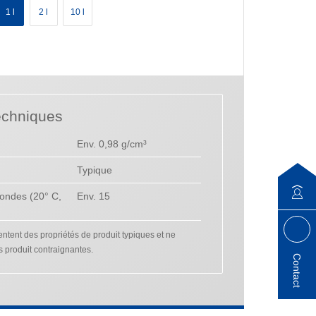
1 l
2 l
10 l
echniques
Env. 0,98 g/cm³
Typique
ondes (20° C,
Env. 15
tent des propriétés de produit typiques et ne
s produit contraignantes.
Contact