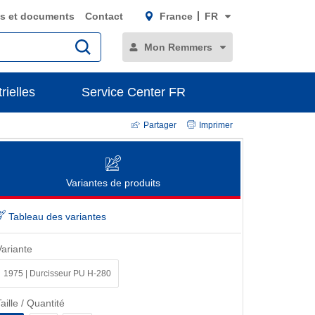
s et documents
Contact
France
FR
Mon Remmers
rielles
Service Center FR
Partager
Imprimer
Variantes de produits
Tableau des variantes
Variante
1975 | Durcisseur PU H-280
aille / Quantité