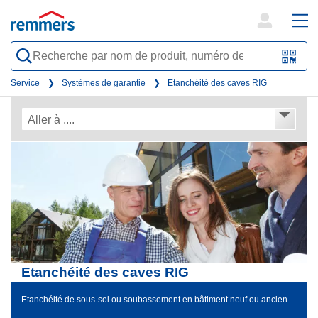
open
ope
search
mai
QR-
form
nav
Code
Service
Systèmes de garantie
Etanchéité des caves RIG
oder
Aller à ....
Barc
scan
Etanchéité des caves RIG
Etanchéité de sous-sol ou soubassement en bâtiment neuf ou ancien