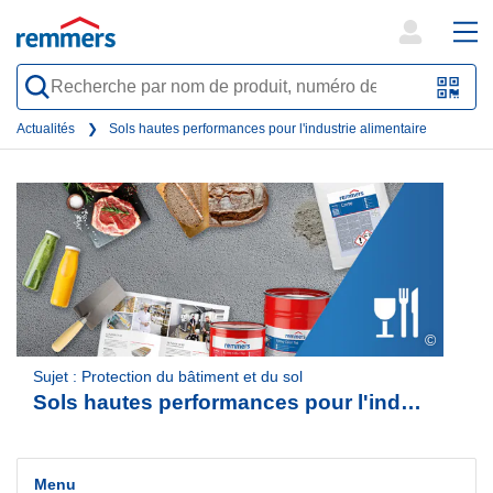
open
ope
search
mai
QR-
form
nav
Code
Actualités
Sols hautes performances pour l'industrie alimentaire
oder
Barc
scan
©
Sujet : Protection du bâtiment et du sol
Sols hautes performances pour l'industrie alimentaire
Menu