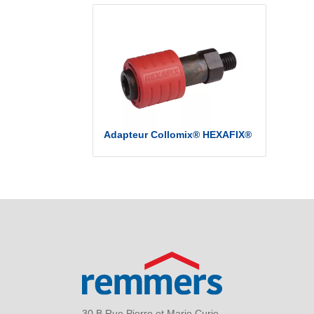
Adapteur Collomix® HEXAFIX®
30 B Rue Pierre et Marie Curie