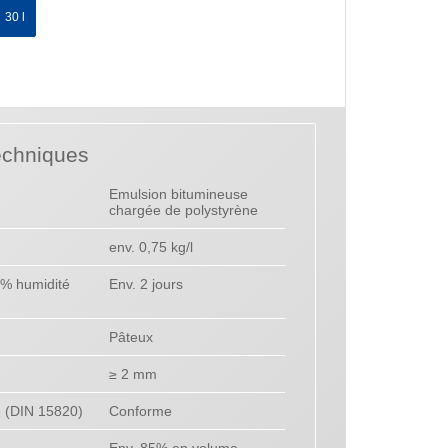
30 l
echniques
Emulsion bitumineuse
chargée de polystyrène
env. 0,75 kg/l
 % humidité
Env. 2 jours
Pâteux
≥ 2 mm
e (DIN 15820)
Conforme
Env. 85% en volume