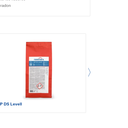
 radon
P DS Levell
MB 2K