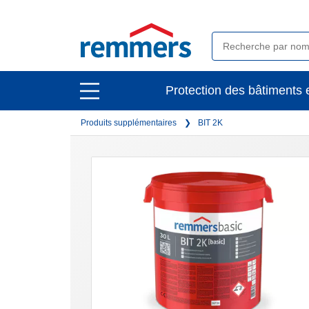
open
Protection des bâtiments e
open
main
main
navigation
Produits supplémentaires
BIT 2K
navigation