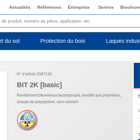
Actualités
Références
Entreprise
Service
Brochure
t du sol
Protection du bois
Laques indust
N° d’article 2087130
BIT 2K [basic]
Revêtement bitumineux bicomposant, modifié aux polymères,
chargé de polystyrène, sans solvant
T