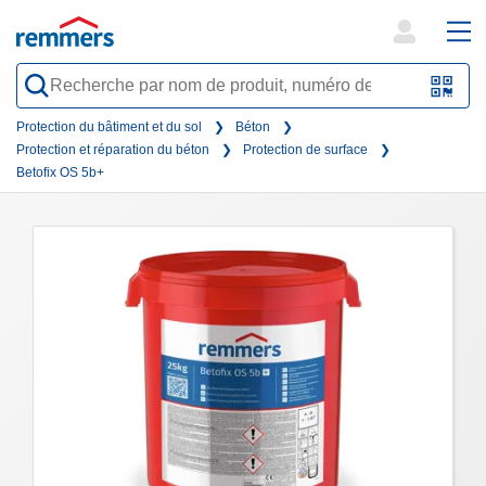
open
ope
search
mai
QR-
form
nav
Code
Protection du bâtiment et du sol
Béton
Protection et réparation du béton
Protection de surface
oder
Betofix OS 5b+
Barc
scan