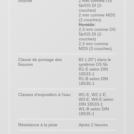
couche
2 mm comme OS
5b/OS DI (2-
couches)
2 mm comme MDS
(2-couches)
Humide:
2,3 mm comme OS
5b/OS DI (2-
couches)
2,3 mm comme
MDS (2-couches)
Classe de pontage des
B2 (-20°) dans le
fissures
système OS 5b
R1-E selon DIN
18533-1
R1-B selon DIN
18535-1
Classes d'exposition à l'eau
W1-E, W2.1-E,
W3-E, W4-E selon
DIN 18533-1
W1-B selon DIN
18535-1
Résistance à la pluie
Après 2 heures