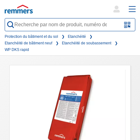
open
ope
search
mai
QR-
form
nav
Code
Protection du bâtiment et du sol
Etanchéité
Etanchéité de bâtiment neuf
Etanchéité de soubassement
oder
WP DKS rapid
Barc
scan