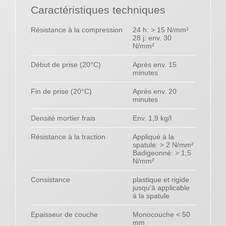
Caractéristiques techniques
Résistance à la compression
24 h: > 15 N/mm²
28 j: env. 30
N/mm²
Début de prise (20°C)
Après env. 15
minutes
Fin de prise (20°C)
Après env. 20
minutes
Densité mortier frais
Env. 1,9 kg/l
Résistance à la traction
Appliqué à la
spatule: > 2 N/mm²
Badigeonné: > 1,5
N/mm²
Consistance
plastique et rigide
jusqu'à applicable
à la spatule
Epaisseur de couche
Monocouche < 50
mm