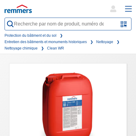
open
ope
search
mai
QR-
form
nav
Code
Protection du bâtiment et du sol
Entretien des bâtiments et monuments historiques
Nettoyage
oder
Nettoyage chimique
Clean WR
Barc
scan