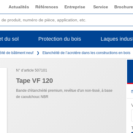
Actualités
Références
Entreprise
Service
Brochure
t du sol
Protection du bois
Laques indust
ité de bâtiment neuf
Etanchéité de l’acrotère dans les constructions en bois
N° d’article 507101
Tape VF 120
Bande d'étanchéité premium, revêtue d'un non-tissé, à base
de caoutchouc NBR
T