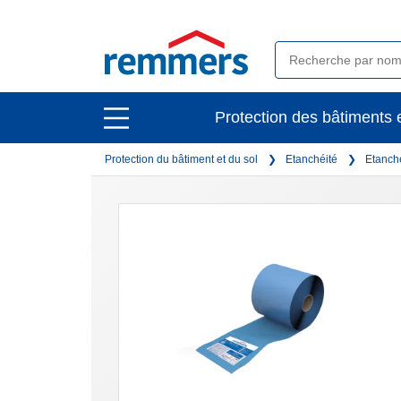
open
Protection des bâtiments e
open
main
main
navigation
Protection du bâtiment et du sol
Etanchéité
Etanché
navigation