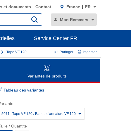
s et documents
Contact
France
FR
Mon Remmers
rielles
Service Center FR
Tape VF 120
Partager
Imprimer
Variantes de produits
Tableau des variantes
Variante
5071 | Tape VF 120 / Bande d'armature VF 120
aille / Quantité