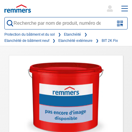
open
ope
search
mai
QR-
form
nav
Code
Protection du bâtiment et du sol
Etanchéité
Etanchéité de bâtiment neuf
Etanchéité extérieure
BIT 2K Fix
oder
Barc
scan