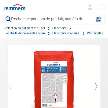
open
ope
search
mai
QR-
form
nav
Code
Protection du bâtiment et du sol
Etanchéité
Etanchéité de bâtiments ancien
Etanchéité intérieure
WP Sulfatex
oder
Barc
scan