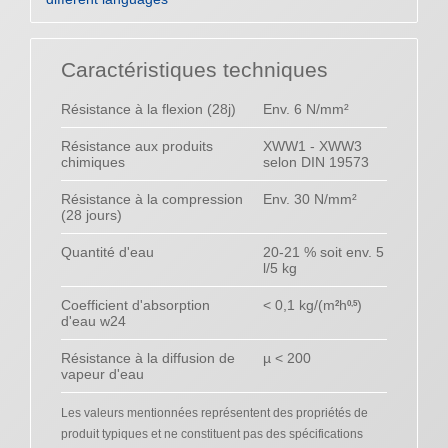
Caractéristiques techniques
Résistance à la flexion (28j)
Env. 6 N/mm²
Résistance aux produits
XWW1 - XWW3
chimiques
selon DIN 19573
Résistance à la compression
Env. 30 N/mm²
(28 jours)
Quantité d'eau
20-21 % soit env. 5
l/5 kg
Coefficient d'absorption
< 0,1 kg/(m
h
)
2
0,5
d'eau w24
Résistance à la diffusion de
µ < 200
vapeur d'eau
Les valeurs mentionnées représentent des propriétés de
produit typiques et ne constituent pas des spécifications