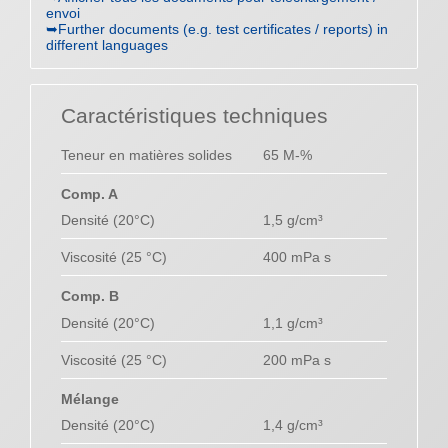
envoi
➥Further documents (e.g. test certificates / reports) in
different languages
Caractéristiques techniques
Teneur en matières solides
65 M-%
Comp. A
Densité (20°C)
1,5 g/cm³
Viscosité (25 °C)
400 mPa s
Comp. B
Densité (20°C)
1,1 g/cm³
Viscosité (25 °C)
200 mPa s
Mélange
Densité (20°C)
1,4 g/cm³