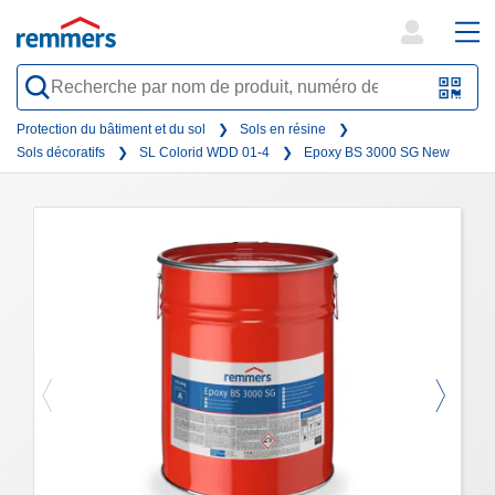
open
ope
search
mai
QR-
form
nav
Code
Protection du bâtiment et du sol
Sols en résine
Sols décoratifs
SL Colorid WDD 01-4
Epoxy BS 3000 SG New
oder
Barc
scan