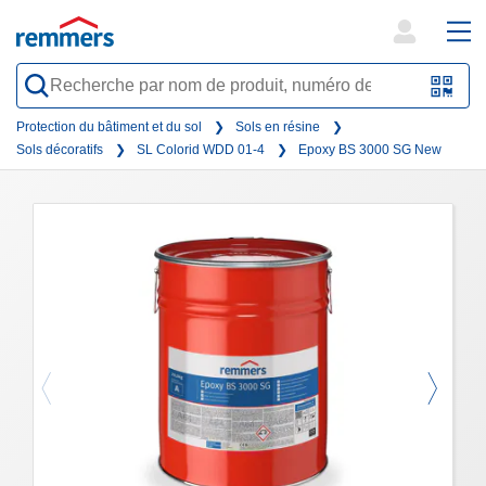
open
ope
search
mai
QR-
form
nav
Code
Protection du bâtiment et du sol
Sols en résine
Sols décoratifs
SL Colorid WDD 01-4
Epoxy BS 3000 SG New
oder
Barc
scan