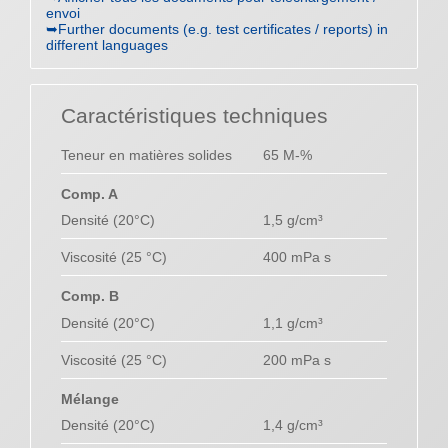
envoi
➥Further documents (e.g. test certificates / reports) in
different languages
Caractéristiques techniques
Teneur en matières solides
65 M-%
Comp. A
Densité (20°C)
1,5 g/cm³
Viscosité (25 °C)
400 mPa s
Comp. B
Densité (20°C)
1,1 g/cm³
Viscosité (25 °C)
200 mPa s
Mélange
Densité (20°C)
1,4 g/cm³