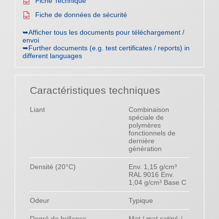
Fiche Technique
Fiche de données de sécurité
➥Afficher tous les documents pour téléchargement /
envoi
➥Further documents (e.g. test certificates / reports) in
different languages
Caractéristiques techniques
Liant
Combinaison
spéciale de
polymères
fonctionnels de
dernière
génération
Densité (20°C)
Env. 1,15 g/cm³
RAL 9016 Env.
1,04 g/cm³ Base C
Odeur
Typique
Degré de brillance
Mat / mat satiné /