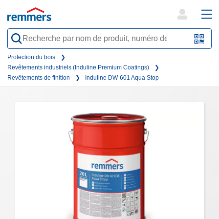
open
ope
search
mai
QR-
form
nav
Code
Protection du bois
Revêtements industriels (Induline Premium Coatings)
oder
Revêtements de finition
Induline DW-601 Aqua Stop
Barc
scan