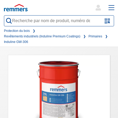
open
ope
search
mai
QR-
form
nav
Code
Protection du bois
Revêtements industriels (Induline Premium Coatings)
Primaires
oder
Induline GW-306
Barc
scan