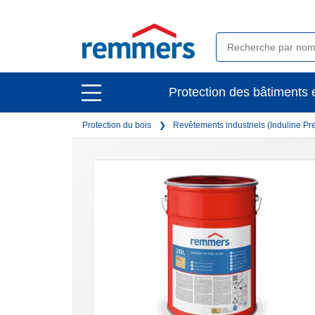
open
Protection des bâtiments e
open
main
main
navigation
Protection du bois
Revêtements industriels (Induline P
navigation