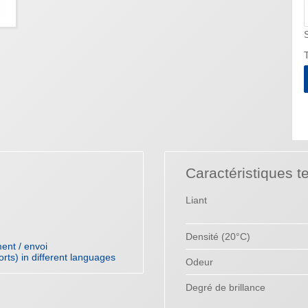
T
Caractéristiques t
Liant
Densité (20°C)
ent / envoi
orts) in different languages
Odeur
Degré de brillance