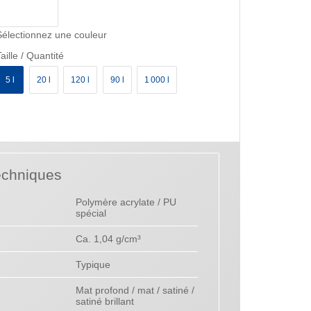
Sélectionnez une couleur
aille / Quantité
5 l
20 l
120 l
90 l
1 000 l
echniques
Polymère acrylate / PU
spécial
Ca. 1,04 g/cm³
Typique
Mat profond / mat / satiné /
satiné brillant