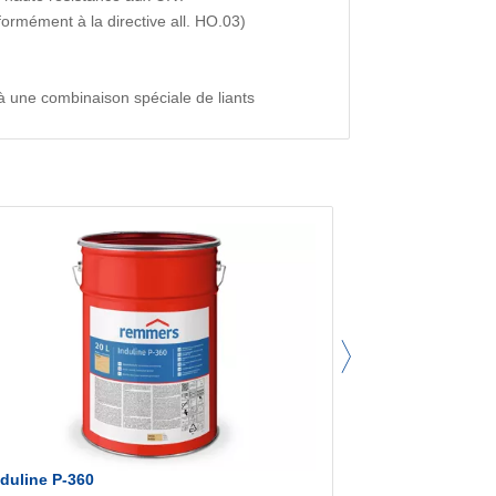
ormément à la directive all. HO.03)
 une combinaison spéciale de liants
nduline P-360
Induline M-502