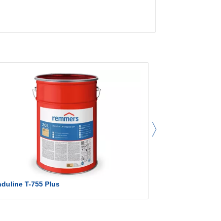
Induline T-755 Plus
Induline DW-6