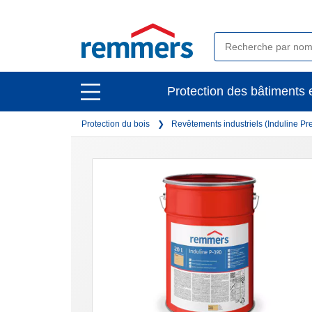
open
Protection des bâtiments e
open
main
main
navigation
Protection du bois
Revêtements industriels (Induline P
navigation