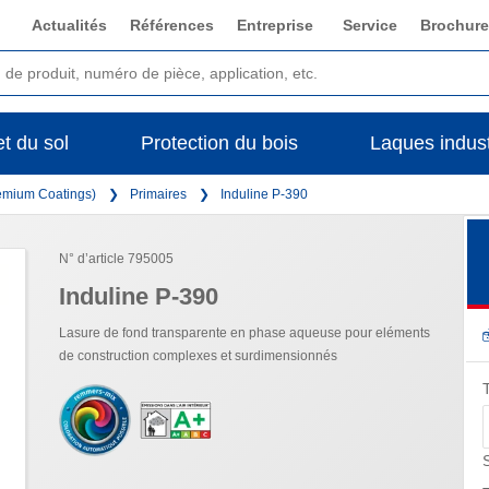
Actualités
Références
Entreprise
Service
Brochure
t du sol
Protection du bois
Laques indust
remium Coatings)
Primaires
Induline P-390
N° d’article 795005
Induline P-390
Lasure de fond transparente en phase aqueuse pour eléments
de construction complexes et surdimensionnés