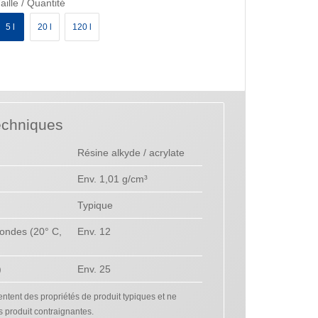
aille / Quantité
5 l
20 l
120 l
echniques
Résine alkyde / acrylate
Env. 1,01 g/cm³
Typique
ondes (20° C,
Env. 12
)
Env. 25
tent des propriétés de produit typiques et ne
s produit contraignantes.