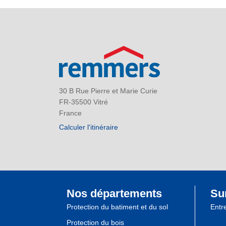
30 B Rue Pierre et Marie Curie
FR-35500 Vitré
France
Calculer l'itinéraire
Nos départements
Su
Protection du batiment et du sol
Entr
Protection du bois