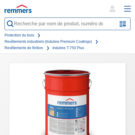
open
ope
search
mai
QR-
form
nav
Code
Protection du bois
Revêtements industriels (Induline Premium Coatings)
oder
Revêtements de finition
Induline T-750 Plus
Barc
scan