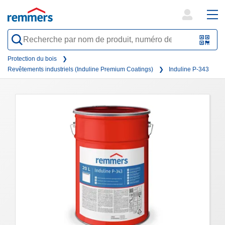
open
ope
search
mai
QR-
form
nav
Code
Protection du bois
Revêtements industriels (Induline Premium Coatings)
Induline P-343
oder
Barc
scan