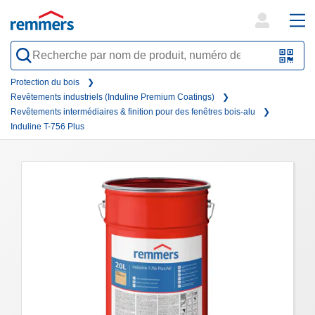
open
ope
search
mai
QR-
form
nav
Code
Protection du bois
Revêtements industriels (Induline Premium Coatings)
oder
Revêtements intermédiaires & finition pour des fenêtres bois-alu
Barc
Induline T-756 Plus
scan