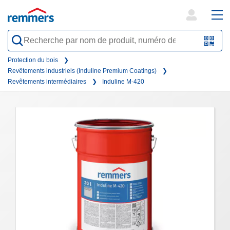
open
ope
search
mai
QR-
form
nav
Code
Protection du bois
Revêtements industriels (Induline Premium Coatings)
oder
Revêtements intermédiaires
Induline M-420
Barc
scan