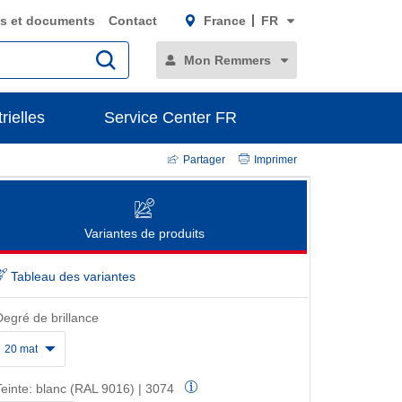
s et documents
Contact
France
FR
Mon Remmers
rielles
Service Center FR
Partager
Imprimer
Variantes de produits
Tableau des variantes
Degré de brillance
20 mat
Teinte:
blanc (RAL 9016) | 3074