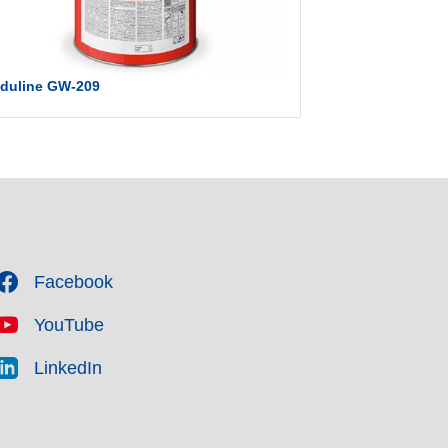
nduline GW-209
Induline GW-3
Facebook
YouTube
LinkedIn