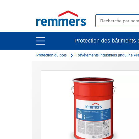
open
Protection des bâtiments e
open
main
main
navigation
Protection du bois
Revêtements industriels (Induline P
navigation