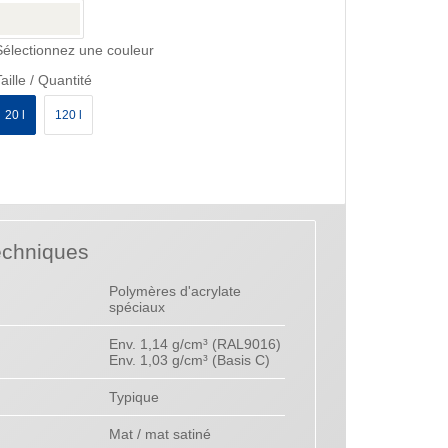
Sélectionnez une couleur
aille / Quantité
20 l
120 l
echniques
Polymères d'acrylate
spéciaux
Env. 1,14 g/cm³ (RAL9016)
Env. 1,03 g/cm³ (Basis C)
Typique
Mat / mat satiné