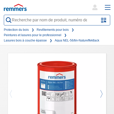
open
ope
search
mai
QR-
form
nav
Code
Protection du bois
Revêtements pour bois
Peintures et lasures pour le professionnel
oder
Lasures bois à couche épaisse
Aqua NEL-56/tm-Natureffektlack
Barc
scan