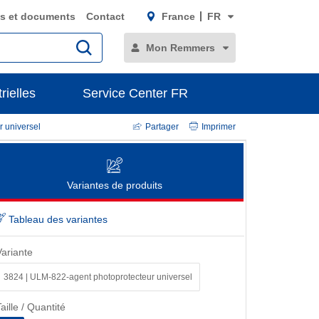
s et documents
Contact
France
FR
Mon Remmers
rielles
Service Center FR
 universel
Partager
Imprimer
Variantes de produits
Tableau des variantes
Variante
3824 | ULM-822-agent photoprotecteur universel
aille / Quantité