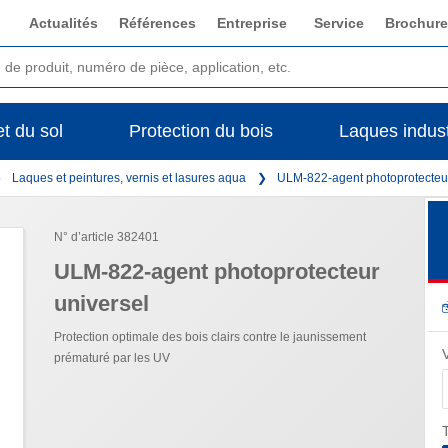
Actualités
Références
Entreprise
Service
Brochure
t du sol
Protection du bois
Laques indust
Laques et peintures, vernis et lasures aqua
ULM-822-agent photoprotecteur
N° d’article 382401
ULM-822-agent photoprotecteur
universel
Protection optimale des bois clairs contre le jaunissement
prématuré par les UV
T