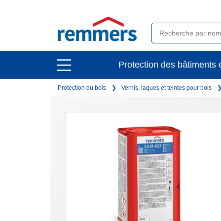
open
Protection des bâtiments e
open
main
main
navigation
Protection du bois
Vernis, laques et teintes pour bois
navigation