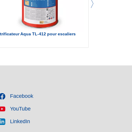
itrificateur Aqua TL-412 pour escaliers
Aqua NTL-420-0
escaliers effet
Facebook
YouTube
LinkedIn