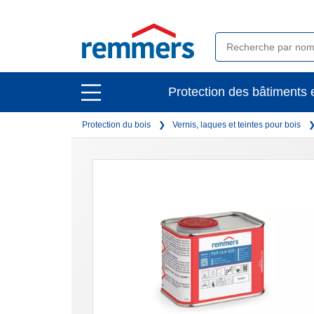
open
Protection des bâtiments e
open
main
main
navigation
Protection du bois
Vernis, laques et teintes pour bois
navigation