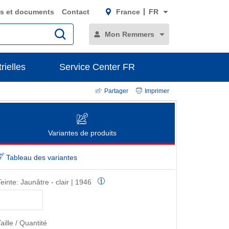
s et documents
Contact
France
FR
Mon Remmers
rielles
Service Center FR
Partager
Imprimer
Variantes de produits
Tableau des variantes
Teinte:
Jaunâtre - clair | 1946
aille / Quantité