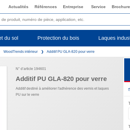
Actualités
Références
Entreprise
Service
Brochure
t du sol
Protection du bois
Laques indust
WoodTrends intérieur
Additif PU GLA-820 pour verre
N° d’article 194601
Additif PU GLA-820 pour verre
Additif destiné à améliorer l'adhérence des vernis et laques
PU sur le verre
T