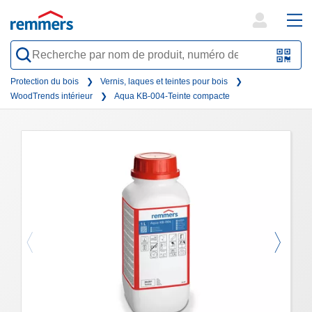
open
ope
search
mai
QR-
form
nav
Code
Protection du bois
Vernis, laques et teintes pour bois
WoodTrends intérieur
Aqua KB-004-Teinte compacte
oder
Barc
scan