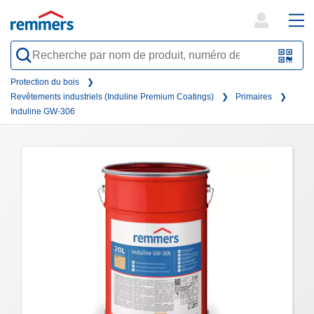
open
ope
search
mai
QR-
form
nav
Code
Protection du bois
Revêtements industriels (Induline Premium Coatings)
Primaires
oder
Induline GW-306
Barc
scan