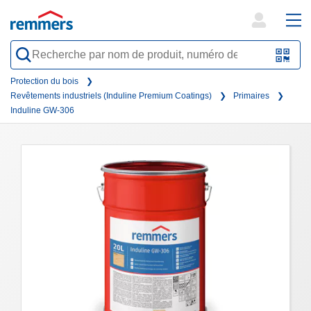
open
ope
search
mai
QR-
form
nav
Code
Protection du bois
Revêtements industriels (Induline Premium Coatings)
Primaires
oder
Induline GW-306
Barc
scan