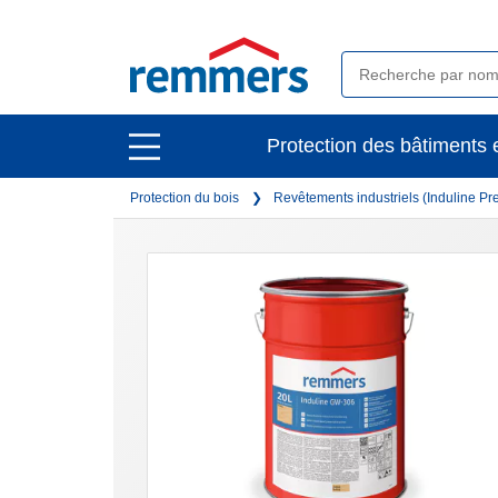
open
Protection des bâtiments e
open
main
main
navigation
Protection du bois
Revêtements industriels (Induline P
navigation