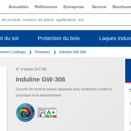
Actualités
Références
Entreprise
Service
Brochure
t du sol
Protection du bois
Laques indust
remium Coatings)
Primaires
Induline GW-306
N° d’article 347768
Induline GW-306
Couche de fond en phase aqueuse avec protection contre la
pourriture et le bleuissement