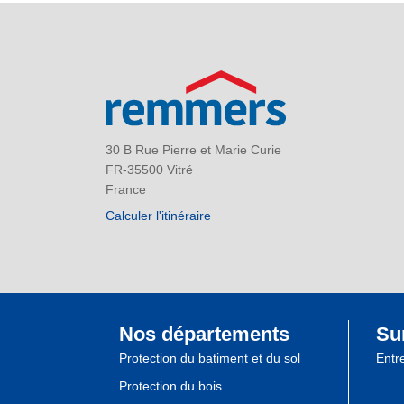
30 B Rue Pierre et Marie Curie
FR-35500 Vitré
France
Calculer l'itinéraire
Nos départements
Su
Protection du batiment et du sol
Entr
Protection du bois