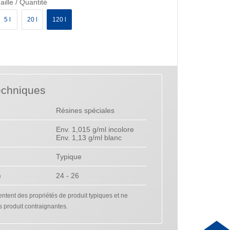
aille / Quantité
5 l
20 l
120 l
echniques
Résines spéciales
Env. 1,015 g/ml incolore
Env. 1,13 g/ml blanc
Typique
)
24 - 26
tent des propriétés de produit typiques et ne
s produit contraignantes.