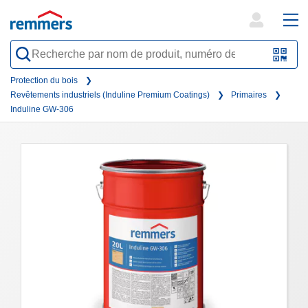
open
ope
search
mai
QR-
form
nav
Code
Protection du bois
Revêtements industriels (Induline Premium Coatings)
Primaires
oder
Induline GW-306
Barc
scan