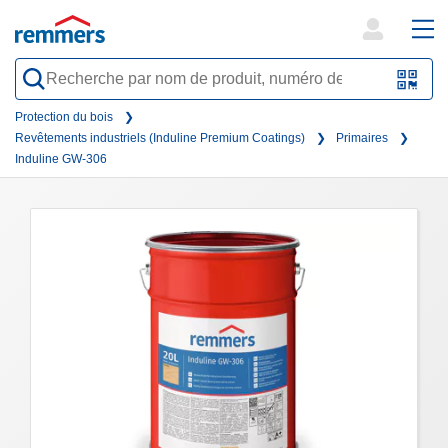
open
ope
search
mai
QR-
form
nav
Code
Protection du bois
Revêtements industriels (Induline Premium Coatings)
Primaires
oder
Induline GW-306
Barc
scan