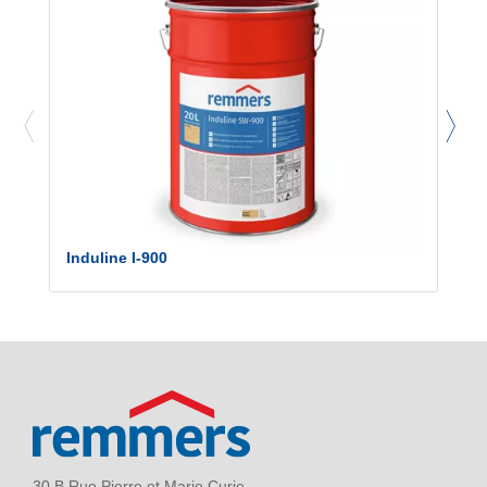
Induline I-900
30 B Rue Pierre et Marie Curie