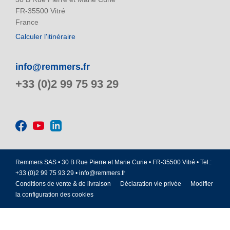
FR-35500 Vitré
France
Calculer l'itinéraire
info@remmers.fr
+33 (0)2 99 75 93 29
Remmers SAS • 30 B Rue Pierre et Marie Curie • FR-35500 Vitré • Tel.:
+33 (0)2 99 75 93 29 •
info@remmers.fr
Conditions de vente & de livraison
Déclaration vie privée
Modifier
la configuration des cookies