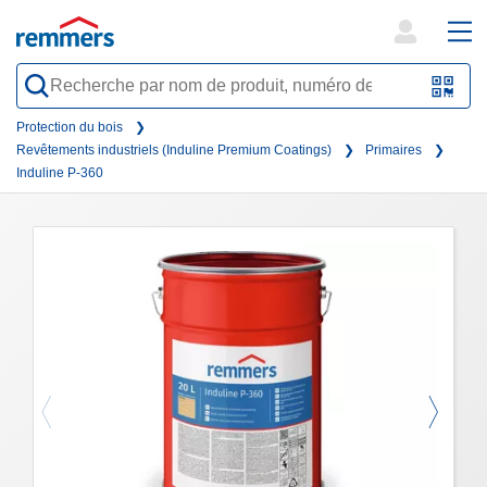
open
ope
search
mai
QR-
form
nav
Code
Protection du bois
Revêtements industriels (Induline Premium Coatings)
Primaires
oder
Induline P-360
Barc
scan