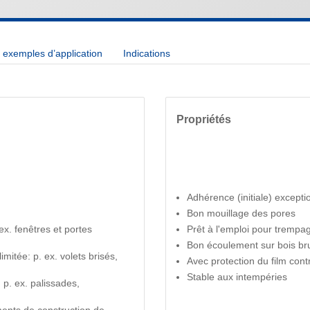
exemples d’application
Indications
Propriétés
Adhérence (initiale) excepti
Bon mouillage des pores
ex. fenêtres et portes
Prêt à l'emploi pour trempa
Bon écoulement sur bois br
imitée: p. ex. volets brisés,
Avec protection du film con
Stable aux intempéries
p. ex. palissades,
ments de construction de