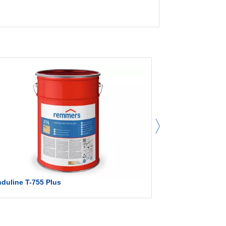
Induline T-755 Plus
Induline T-78