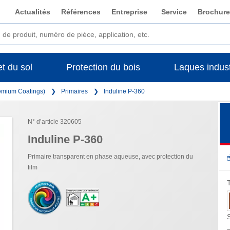
Actualités
Références
Entreprise
Service
Brochure
t du sol
Protection du bois
Laques indust
remium Coatings)
Primaires
Induline P-360
N° d’article 320605
Induline P-360
Primaire transparent en phase aqueuse, avec protection du
film