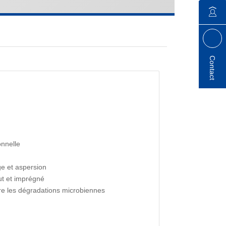
Contact
onnelle
ge et aspersion
ut et imprégné
tre les dégradations microbiennes