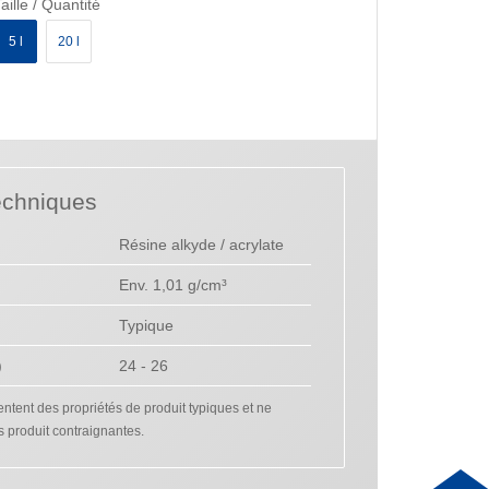
aille / Quantité
5 l
20 l
echniques
Résine alkyde / acrylate
Env. 1,01 g/cm³
Typique
)
24 - 26
tent des propriétés de produit typiques et ne
s produit contraignantes.