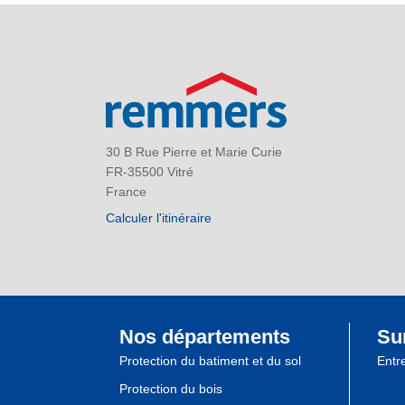
30 B Rue Pierre et Marie Curie
FR-35500 Vitré
France
Calculer l'itinéraire
Nos départements
Su
Protection du batiment et du sol
Entr
Protection du bois