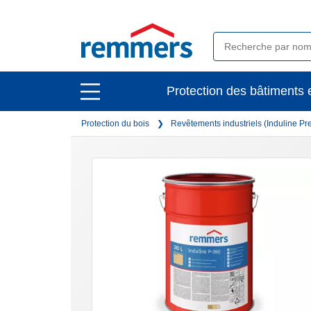
open
Protection des bâtiments e
open
main
main
navigation
Protection du bois
Revêtements industriels (Induline P
navigation